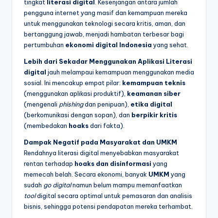
tingkat
literasi digital
. Kesenjangan antara jumlah
pengguna internet yang masif dan kemampuan mereka
untuk menggunakan teknologi secara kritis, aman, dan
bertanggung jawab, menjadi hambatan terbesar bagi
pertumbuhan
ekonomi digital Indonesia
yang sehat.
Lebih dari Sekadar Menggunakan Aplikasi
Literasi
digital
jauh melampaui kemampuan menggunakan media
sosial. Ini mencakup empat pilar:
kemampuan teknis
(menggunakan aplikasi produktif),
keamanan siber
(mengenali
phishing
dan penipuan),
etika digital
(berkomunikasi dengan sopan), dan
berpikir kritis
(membedakan
hoaks
dari fakta).
Dampak Negatif pada Masyarakat dan UMKM
Rendahnya literasi digital menyebabkan masyarakat
rentan terhadap
hoaks dan disinformasi
yang
memecah belah. Secara ekonomi, banyak
UMKM
yang
sudah
go digital
namun belum mampu memanfaatkan
tool
digital secara optimal untuk pemasaran dan analisis
bisnis, sehingga potensi pendapatan mereka terhambat.