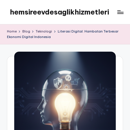
hemsireevdesaglikhizmetleri
Skip
to
hemsireevdesaglikhizmetleri
content
Home
Blog
Teknologi
Literasi Digital: Hambatan Terbesar
Ekonomi Digital Indonesia