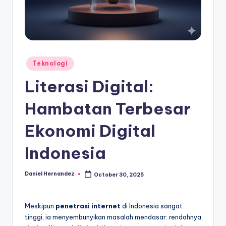
Posted
Teknologi
in
Literasi Digital:
Hambatan Terbesar
Ekonomi Digital
Indonesia
Daniel Hernandez
October 30, 2025
Posted
by
Meskipun
penetrasi internet
di Indonesia sangat
tinggi, ia menyembunyikan masalah mendasar: rendahnya