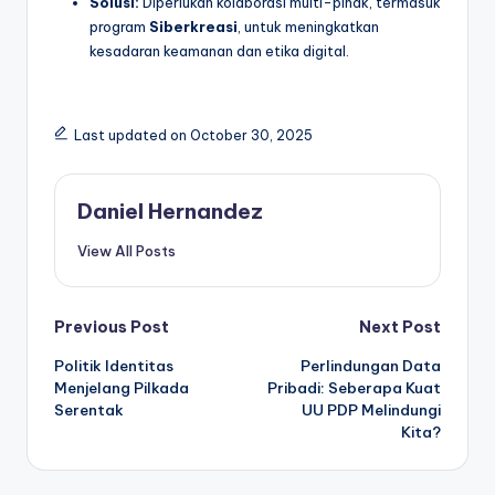
Solusi:
Diperlukan kolaborasi multi-pihak, termasuk
program
Siberkreasi
, untuk meningkatkan
kesadaran keamanan dan etika digital.
Last updated on October 30, 2025
Daniel Hernandez
View All Posts
Post
Previous Post
Next Post
Politik Identitas
Perlindungan Data
navigation
Menjelang Pilkada
Pribadi: Seberapa Kuat
Serentak
UU PDP Melindungi
Kita?