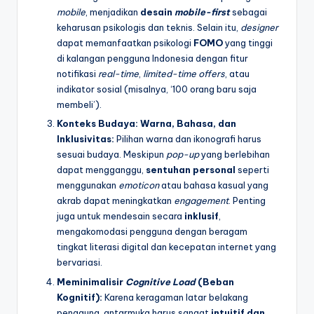
mobile
, menjadikan
desain
mobile-first
sebagai
keharusan psikologis dan teknis. Selain itu,
designer
dapat memanfaatkan psikologi
FOMO
yang tinggi
di kalangan pengguna Indonesia dengan fitur
notifikasi
real-time
,
limited-time offers
, atau
indikator sosial (misalnya, ‘100 orang baru saja
membeli’).
Konteks Budaya: Warna, Bahasa, dan
Inklusivitas:
Pilihan warna dan ikonografi harus
sesuai budaya. Meskipun
pop-up
yang berlebihan
dapat mengganggu,
sentuhan personal
seperti
menggunakan
emoticon
atau bahasa kasual yang
akrab dapat meningkatkan
engagement
. Penting
juga untuk mendesain secara
inklusif
,
mengakomodasi pengguna dengan beragam
tingkat literasi digital dan kecepatan internet yang
bervariasi.
Meminimalisir
Cognitive Load
(Beban
Kognitif):
Karena keragaman latar belakang
pengguna, antarmuka harus sangat
intuitif dan