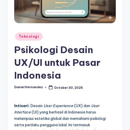
Posted
Teknologi
in
Psikologi Desain
UX/UI untuk Pasar
Indonesia
Daniel Hernandez
October 30, 2025
Posted
by
Intisari:
Desain
User Experience
(UX) dan
User
Interface
(UI) yang berhasil di Indonesia harus
melampaui estetika global dan memahami psikologi
serta perilaku pengguna lokal. Ini termasuk