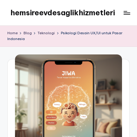
hemsireevdesaglikhizmetleri
Skip
to
hemsireevdesaglikhizmetleri
content
Home
Blog
Teknologi
Psikologi Desain UX/UI untuk Pasar
Indonesia