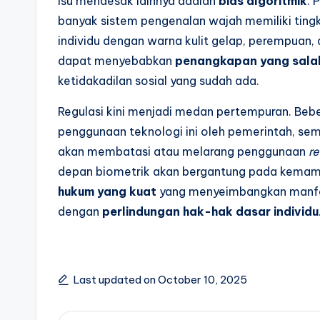
Isu mendesak lainnya adalah
bias algoritmik
. 
banyak sistem pengenalan wajah memiliki tingka
individu dengan warna kulit gelap, perempuan, 
dapat menyebabkan
penangkapan yang salah 
ketidakadilan sosial yang sudah ada.
Regulasi kini menjadi medan pertempuran. Bebe
penggunaan teknologi ini oleh pemerintah, s
akan membatasi atau melarang penggunaan
r
depan biometrik akan bergantung pada kem
hukum yang kuat
yang menyeimbangkan manfaa
dengan
perlindungan hak-hak dasar individu
Last updated on October 10, 2025