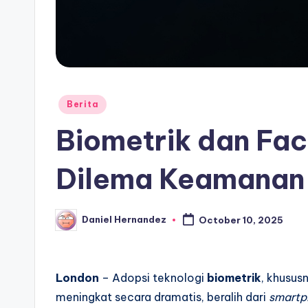
Posted
Berita
in
Biometrik dan Fac
Dilema Keamanan 
Daniel Hernandez
October 10, 2025
Posted
by
London
– Adopsi teknologi
biometrik
, khusus
meningkat secara dramatis, beralih dari
smartp