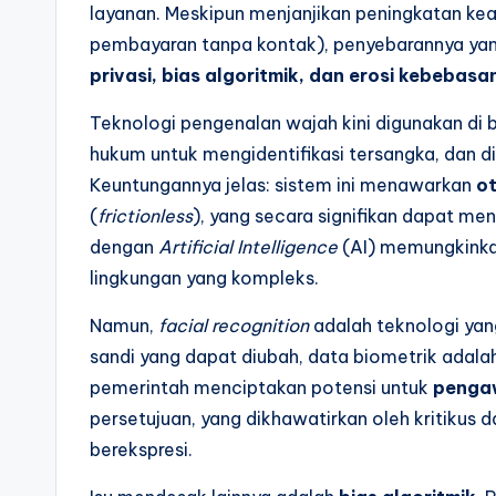
layanan. Meskipun menjanjikan peningkatan kea
pembayaran tanpa kontak), penyebarannya yan
privasi, bias algoritmik, dan erosi kebebasan
Teknologi pengenalan wajah kini digunakan di
hukum untuk mengidentifikasi tersangka, dan 
Keuntungannya jelas: sistem ini menawarkan
ot
(
frictionless
), yang secara signifikan dapat me
dengan
Artificial Intelligence
(AI) memungkinka
lingkungan yang kompleks.
Namun,
facial recognition
adalah teknologi yan
sandi yang dapat diubah, data biometrik adal
pemerintah menciptakan potensi untuk
penga
persetujuan, yang dikhawatirkan oleh kritiku
berekspresi.