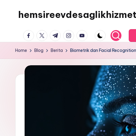
hemsireevdesaglikhizmet
Skip
to
hemsireevdesaglikhizmetleri
content
facebook.com
twitter.com
t.me
instagram.com
youtube.com
Home
Blog
Berita
Biometrik dan Facial Recognitio