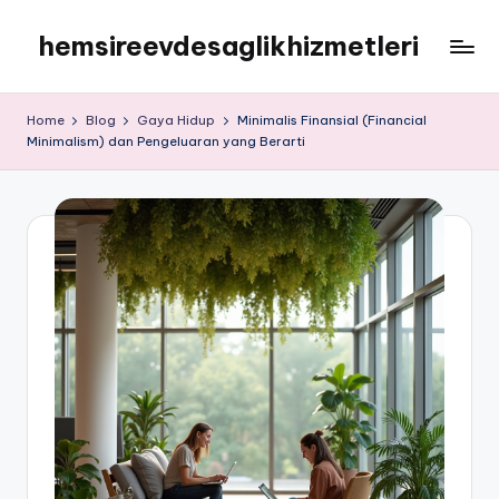
hemsireevdesaglikhizmetleri
Skip
to
hemsireevdesaglikhizmetleri
content
Home
Blog
Gaya Hidup
Minimalis Finansial (Financial
Minimalism) dan Pengeluaran yang Berarti