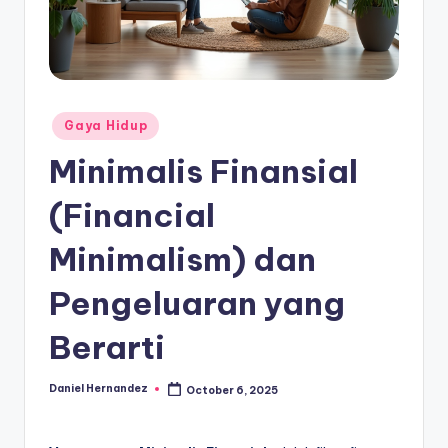
Posted
Gaya Hidup
in
Minimalis Finansial
(Financial
Minimalism) dan
Pengeluaran yang
Berarti
Daniel Hernandez
October 6, 2025
Posted
by