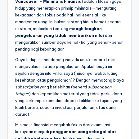
Vancouver
–
Minimalis Finansial
adalah filosofi gaya
hidup yang menerapkan prinsip minimalis—mengurangi
kekacauan dan fokus pada hal-hal esensial—ke
manajemen uang. Ini bukan tentang hidup hemat secara
ekstrem, melainkan tentang
menghilangkan
pengeluaran yang tidak memberikan nilai
dan
mengarahkan sumber daya ke hal-hal yang benar-benar
penting bagi kebahagiaan.
Gaya hidup ini mendorong individu untuk secara kritis
mengevaluasi setiap pengeluaran: Apakah biaya ini
sejalan dengan nilai-nilai saya (misalnya, waktu luang,
kesehatan, atau pengalaman)? Dengan memotong biaya
subscription
yang berlebihan (seperti
subscription
fatigue
) dan kepemilikan material yang tidak perlu, dana
yang terkumpul kemudian dapat dialihkan ke tujuan yang
lebih berarti, seperti investasi, perjalanan, atau dana
darurat.
Minimalis finansial mengubah fokus dari akumulasi
kekayaan menjadi
penggunaan uang sebagai alat
untuk kebebasan
. Ini adalah gaya hidup yang